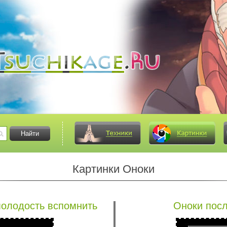
Картинки Оноки
молодость вспомнить
Оноки посл