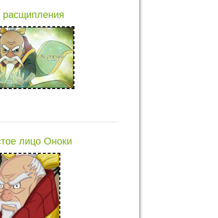
 расщипления
тое лицо Оноки