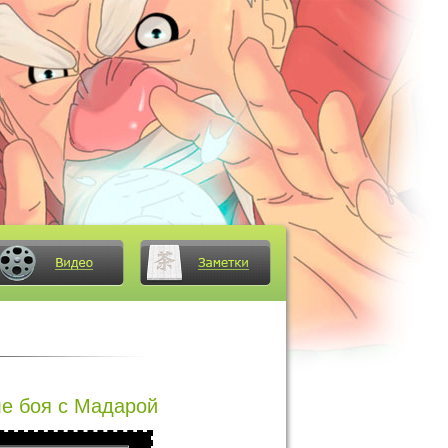
е боя с Мадарой