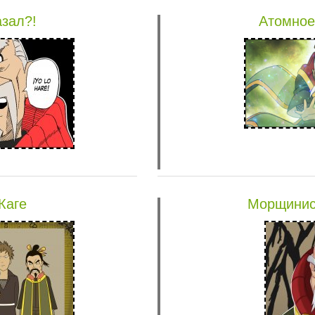
азал?!
Атомное
Каге
Морщинис